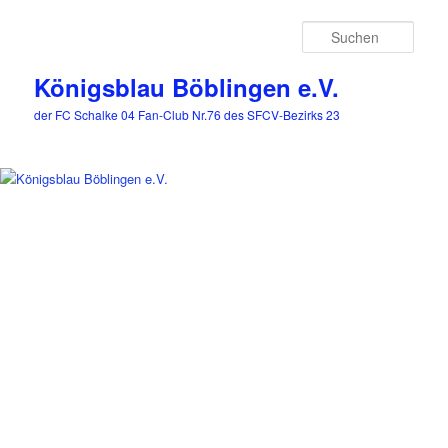
Zum
primären
Such
Inhalt
springen
Königsblau Böblingen e.V.
der FC Schalke 04 Fan-Club Nr.76 des SFCV-Bezirks 23